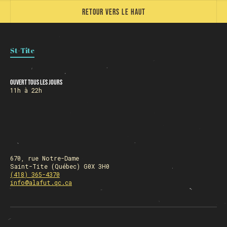
Retour vers le haut
Chargement
St-Tite
Ouvert tous les jours
11h à 22h
670, rue Notre-Dame
Saint-Tite (Québec) G0X 3H0
(418) 365-4370
info@alafut.qc.ca