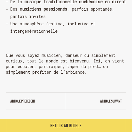
De la
musique traditionnelle québécoise en direct
Des
musiciens passionnés
, parfois spontanés,
parfois invités
Une atmosphère festive, inclusive et
intergénérationnelle
HORAIRE DES FÊTES
Que vous soyez musicien, danseur ou simplement
curieux, tout le monde est bienvenu. Ici, on vient
FERMÉ du 23 au 25 décembre
pour écouter, participer, taper du pied… ou
OUVERT 26 et 27 déc. de 11h à 22h
simplement profiter de l’ambiance.
OUVERT 28 et 29 déc. de 09h à 22h
OUVERT 30 déc. de 11h à 22h
FERMÉ 31 déc. et 01 janvier
Article précédent
Article suivant
Retour au blogue