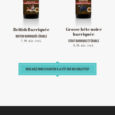
OUVERT 28 et 29 déc. de 09h à 22h
OUVERT 30 déc. de 11h à 22h
FERMÉ 31 déc. et 01 janvier
Grosse bête noire
British Barriquée
barriquée
BRITISH BARRIQUÉE-ÉRABLE
STOUT BARRIQUE ET ÉRABLE
7,9% alc./vol.
9,3% alc./vol.
VOUS AVEZ ENVIE D'AJOUTER À LA FÛT SUR VOS TABLETTES?
Chargement