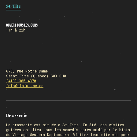
St-Tite
Ouvert tous les jours
11h à 22h
670, rue Notre-Dame
Saint-Tite (Québec) G0X 3H0
(418) 365-4370
info@alafut.qc.ca
Brasserie
La
brasserie
est située à St-Tite. En été, des visites
guidées ont lieu tous les samedis après-midi par le biais
du Village Western Kapibouska. Visitez
leur site web
pour