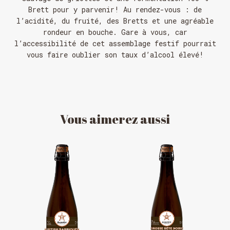
Brett pour y parvenir! Au rendez-vous : de
l’acidité, du fruité, des Bretts et une agréable
rondeur en bouche. Gare à vous, car
l’accessibilité de cet assemblage festif pourrait
vous faire oublier son taux d’alcool élevé!
Vous
aimerez
aussi
HORAIRE DES FÊTES
FERMÉ du 23 au 25 décembre
OUVERT 26 et 27 déc. de 11h à 22h