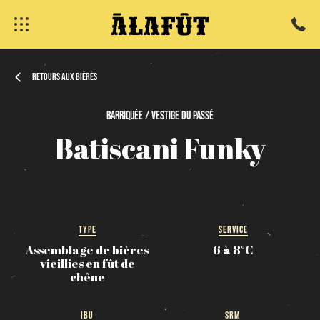
Retours aux bières
Barriquée / Vestige
du
passé
fermer
Batiscani
Funky
TYPE
SERVICE
Assemblage de bières
6 à 8°C
vieillies en fût de
chêne
IBU
SRM