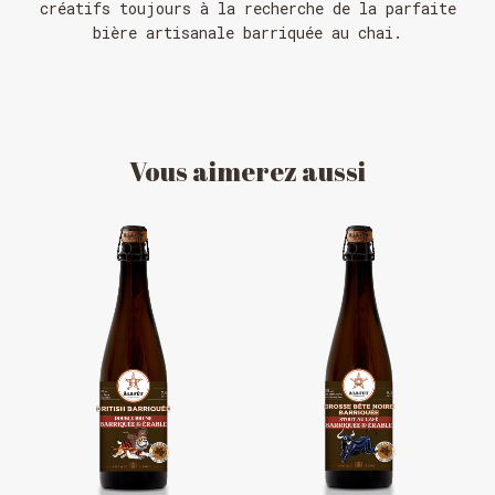
créatifs toujours à la recherche de la parfaite
bière artisanale barriquée au chai.
Vous
aimerez
aussi
HORAIRE DES FÊTES
FERMÉ du 23 au 25 décembre
OUVERT 26 et 27 déc. de 11h à 22h
OUVERT 28 et 29 déc. de 09h à 22h
OUVERT 30 déc. de 11h à 22h
FERMÉ 31 déc. et 01 janvier