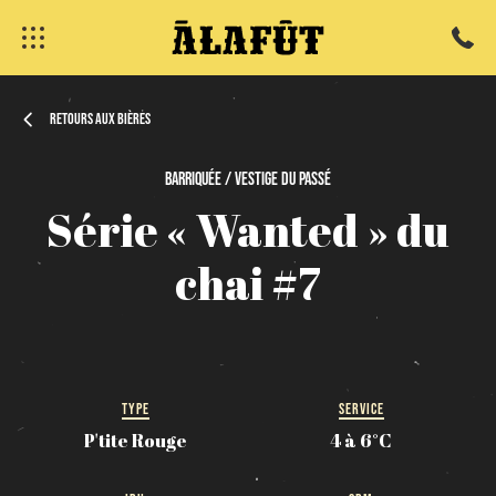
Retours aux bières
Barriquée / Vestige
du
passé
fermer
Série
«
Wanted
»
du
chai
#7
TYPE
SERVICE
P'tite Rouge
4 à 6°C