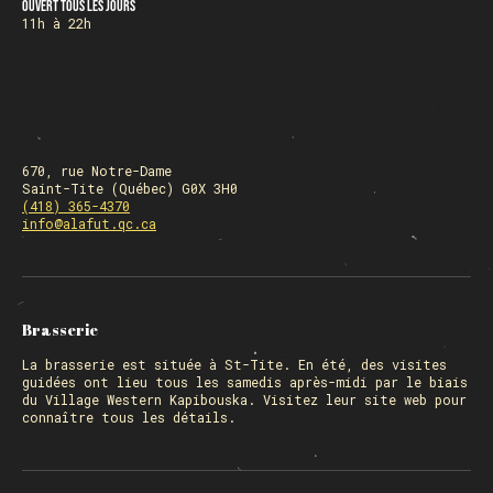
Ouvert tous les jours
11h à 22h
670, rue Notre-Dame
Saint-Tite (Québec) G0X 3H0
(418) 365-4370
info@alafut.qc.ca
Brasserie
La
brasserie
est située à St-Tite. En été, des visites
guidées ont lieu tous les samedis après-midi par le biais
du Village Western Kapibouska. Visitez
leur site web
pour
connaître tous les détails.