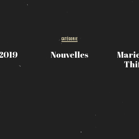
HORAIRE DES FÊTES
FERMÉ du 23 au 25 décembre
OUVERT 26 et 27 déc. de 11h à 22h
OUVERT 28 et 29 déc. de 09h à 22h
CATÉGORIE
OUVERT 30 déc. de 11h à 22h
FERMÉ 31 déc. et 01 janvier
 2019
Nouvelles
Mari
Thi
Chargement