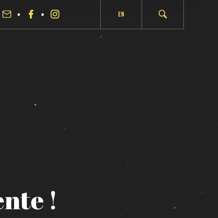
En
ente
!
fermer