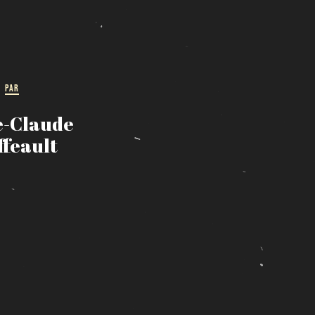
PAR
e-Claude
ffeault