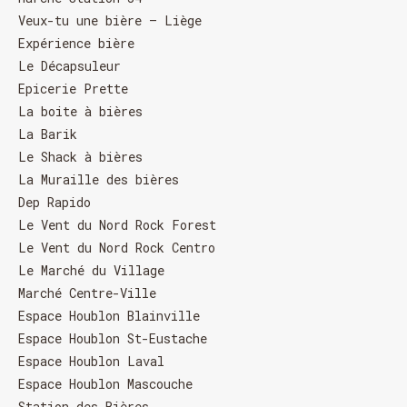
Veux-tu une bière – Liège
Expérience bière
Le Décapsuleur
Epicerie Prette
La boite à bières
La Barik
Le Shack à bières
La Muraille des bières
Dep Rapido
Le Vent du Nord Rock Forest
Le Vent du Nord Rock Centro
Le Marché du Village
Marché Centre-Ville
HORAIRE DES FÊTES
Espace Houblon Blainville
Espace Houblon St-Eustache
FERMÉ du 23 au 25 décembre
OUVERT 26 et 27 déc. de 11h à 22h
Espace Houblon Laval
OUVERT 28 et 29 déc. de 09h à 22h
Espace Houblon Mascouche
OUVERT 30 déc. de 11h à 22h
Station des Bières