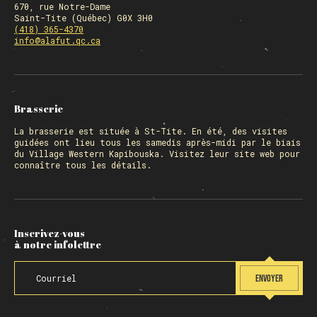
670, rue Notre-Dame
Saint-Tite (Québec) G0X 3H0
(418) 365-4370
info@alafut.qc.ca
Brasserie
La
brasserie
est située à St-Tite. En été, des visites
guidées ont lieu tous les samedis après-midi par le biais
du Village Western Kapibouska. Visitez
leur site web
pour
connaître tous les détails.
Inscrivez-vous
à notre infolettre
ENVOYER