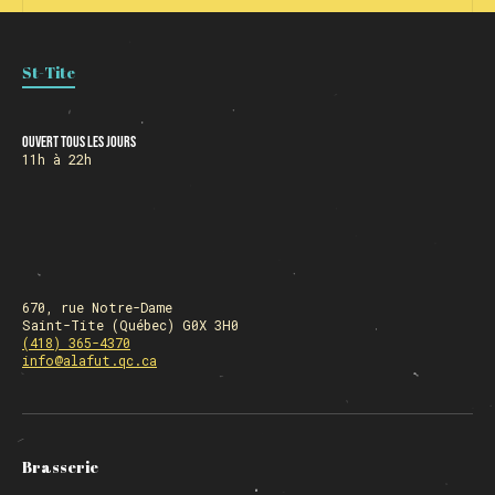
St-Tite
Ouvert tous les jours
11h à 22h
670, rue Notre-Dame
Saint-Tite (Québec) G0X 3H0
(418) 365-4370
info@alafut.qc.ca
Brasserie