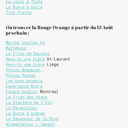
Ça coule à flots
La Bière à boire
Tite Frette
Où trouver la Rouge Orange à partir du 15 Août
prochain :
Marché Station 54
Maltéhops
Le Frigo de Bacchus
HORAIRE DES FÊTES
Veux-tu une bière
St-Laurent
Veux-tu une bière
Liège
FERMÉ du 23 au 25 décembre
Peluso Beaubien
OUVERT 26 et 27 déc. de 11h à 22h
Peluso Rachel
OUVERT 28 et 29 déc. de 09h à 22h
Les bons buveurs
OUVERT 30 déc. de 11h à 22h
Expérience Bière
FERMÉ 31 déc. et 01 janvier
Espace houblon
Montréal
Le Frigo des dieux
La Glacière de l’Est
Le Décapsuleur
La Boite à bières
Le Dépanneur de la Rive
Alimentation L’Impact