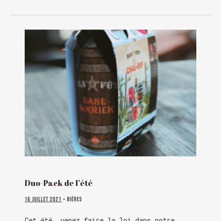
HORAIRE DES FÊTES
FERMÉ du 23 au 25 décembre
OUVERT 26 et 27 déc. de 11h à 22h
OUVERT 28 et 29 déc. de 09h à 22h
OUVERT 30 déc. de 11h à 22h
FERMÉ 31 déc. et 01 janvier
Duo-Pack de l’été
16 juillet 2021
• Bières
Cet été, venez faire la loi dans notre