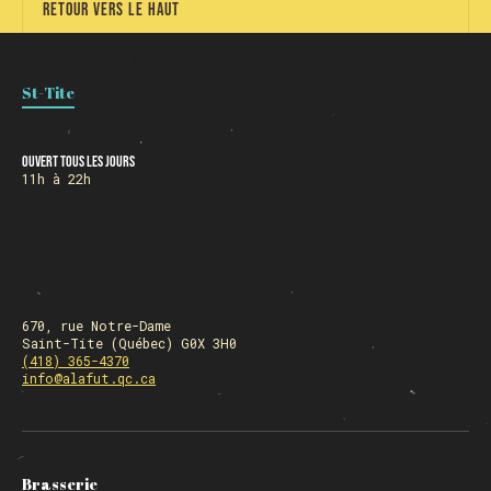
Retour vers le haut
St-Tite
Ouvert tous les jours
11h à 22h
670, rue Notre-Dame
Saint-Tite (Québec) G0X 3H0
(418) 365-4370
info@alafut.qc.ca
Brasserie