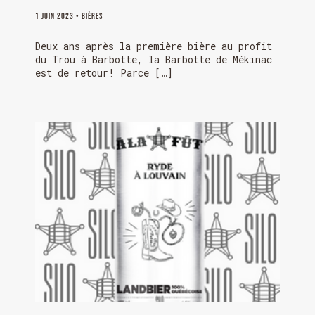
1 juin 2023
• Bières
Deux ans après la première bière au profit
du Trou à Barbotte, la Barbotte de Mékinac
est de retour! Parce […]