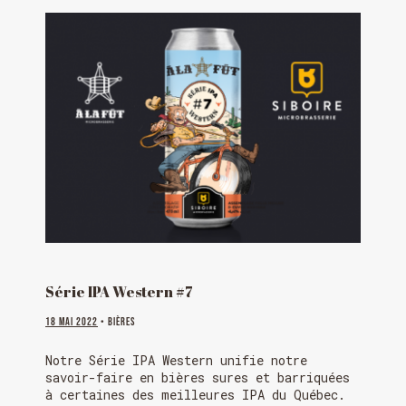
HORAIRE DES FÊTES
FERMÉ du 23 au 25 décembre
OUVERT 26 et 27 déc. de 11h à 22h
OUVERT 28 et 29 déc. de 09h à 22h
Série IPA Western #7
OUVERT 30 déc. de 11h à 22h
FERMÉ 31 déc. et 01 janvier
18 mai 2022
• Bières
Notre Série IPA Western unifie notre
savoir-faire en bières sures et barriquées
à certaines des meilleures IPA du Québec.