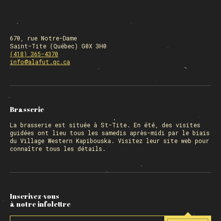
670, rue Notre-Dame
Saint-Tite (Québec) G0X 3H0
(418) 365-4370
info@alafut.qc.ca
Brasserie
La
brasserie
est située à St-Tite. En été, des visites
guidées ont lieu tous les samedis après-midi par le biais
du Village Western Kapibouska. Visitez
leur site web
pour
connaître tous les détails.
Inscrivez-vous
à notre infolettre