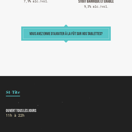
STOUT BARRIQUE ET ÉRABLE
7,9% alc./vol.
9,3% alc./vol.
Chargement
VOUS AVEZ ENVIE D'AJOUTER À LA FÛT SUR VOS TABLETTES?
St-Tite
Ouvert tous les jours
11h à 22h