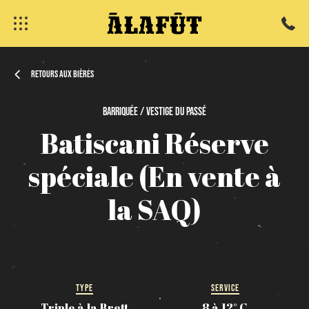
Retours aux bières
Barriquée / Vestige
du
passé
Batiscani
Réserve
fermer
spéciale
(En
vente
à
la
SAQ)
TYPE
SERVICE
Triple à la Brett
8 à 12° C